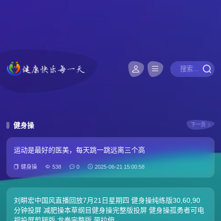
健身操
下一页
运动是最好的医美，每天跳一跳远离三个高
健身操
538
0
2025-06-21 15:00:58
刘畊宏中国风直播回放7月21日星期四 健身操纯练版30,60,90
分钟投屏 减肥操本草纲目健身操完整版投屏 健身操孤勇者可电
视投屏剪辑版 龙拳完整版 带拉伸