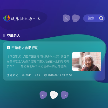
空巢老人
空巢老人救助行动
【项目简述】您每年跟父母打过多少次电话？您每年
跟父母吃过几顿饭？您每年跟父母呆在一起的时间有
多久？……想必我们每个人心里都有自己的答案。
2015年12月7日，南京一位七旬老人的遭遇牵动了不
老龄化
3746
4
2018-07-17 09:51:52
少人的心。这位70多岁的老人独自在家中，因子女疏
于照顾，饿的吃起了棉花胎。老人被发现时斜躺在床
上，赤着脚浑身冻得
‹‹
1
››