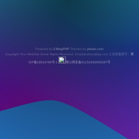
Powered by
Z-BlogPHP
Themes by
yiwuku.com
Copyright Your WebSite.Some Rights Reserved. Email:jinshizu@qq.com 工信部备案号：
豫
ICP备18024786号-1
豫公网安备41152402000287号