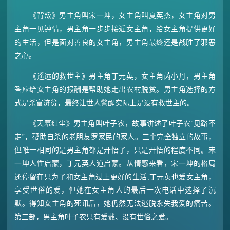
《背叛》男主角叫宋一坤，女主角叫夏英杰，女主角对男
主角一见钟情，男主角一步步接近女主角，给女主角提供更好
的生活，但是面对善良的女主角，男主角最终还是战胜了邪恶
之心。
《遥远的救世主》男主角丁元英，女主角芮小丹，男主角
答应给女主角的报酬是帮助她走出农村脱贫。男主角选择的方
式是杀富济贫，最终让世人警醒实际上是没有救世主的。
《天幕红尘》男主角叫叶子农，故事讲述了叶子农“见路不
走”，帮助自杀的老朋友罗家民的家人。三个完全独立的故事，
但唯一相同的是男主角都是开悟了，只是开悟的程度不同。宋
一坤人性启蒙，丁元英人道启蒙。从情感来看，宋一坤的格局
还停留在只为了和女主角过上更好的生活;丁元英也爱女主角，
享受世俗的爱，但她在女主角人的最后一次电话中选择了沉
默。得知女主角的死讯后，她仍然无法逃脱永失我爱的痛苦。
第三部，男主角叶子农只有爱戴、没有世俗之爱。