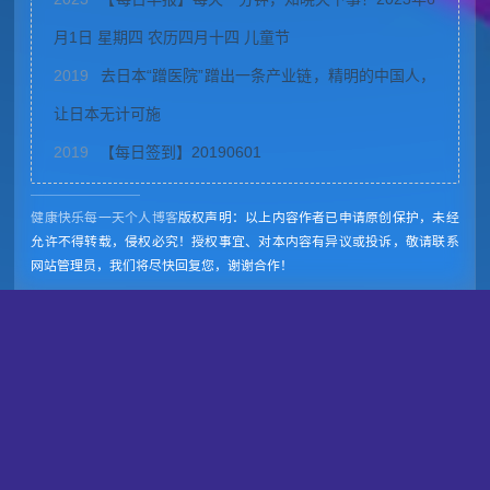
月1日 星期四 农历四月十四 儿童节
2019
去日本“蹭医院”蹭出一条产业链，精明的中国人，
让日本无计可施
2019
【每日签到】20190601
健康快乐每一天个人博客
版权声明：以上内容作者已申请原创保护，未经
允许不得转载，侵权必究！授权事宜、对本内容有异议或投诉，敬请联系
网站管理员，我们将尽快回复您，谢谢合作！
老年同居不结婚合法吗？为什么？
用kindle看完了《遥远的救世主》 浪费了几十元购买豆豆三部曲
Powered by
Z-BlogPHP
Themes by
yiwuku.com
Copyright Your WebSite.Some Rights Reserved. Email:jinshizu@qq.com 工信部备案号：
豫