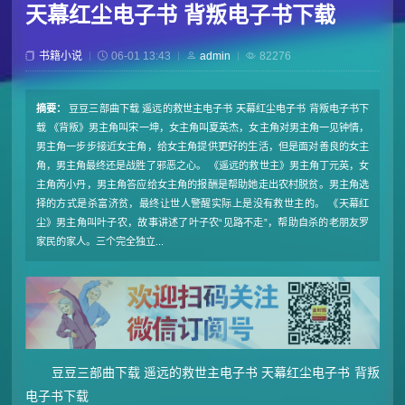
天幕红尘电子书 背叛电子书下载
书籍小说
06-01 13:43
admin
82276
摘要：
豆豆三部曲下载 遥远的救世主电子书 天幕红尘电子书 背叛电子书下
载 《背叛》男主角叫宋一坤，女主角叫夏英杰，女主角对男主角一见钟情，
男主角一步步接近女主角，给女主角提供更好的生活，但是面对善良的女主
角，男主角最终还是战胜了邪恶之心。 《遥远的救世主》男主角丁元英，女
主角芮小丹，男主角答应给女主角的报酬是帮助她走出农村脱贫。男主角选
择的方式是杀富济贫，最终让世人警醒实际上是没有救世主的。 《天幕红
尘》男主角叫叶子农，故事讲述了叶子农“见路不走”，帮助自杀的老朋友罗
家民的家人。三个完全独立...
豆豆三部曲下载 遥远的救世主电子书 天幕红尘电子书 背叛
电子书下载