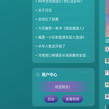
85年生的朋友们 你们还好吗？
关于日志
空间忘了续费
今天推荐一本书《银发摆渡人》
福建一小区新能源车起火造成6车焚毁，损失数百万元，起火车主未购商业险无力赔偿
中年人焦虑开始了
河南周口郸城县长城易趣资金盘暴雷，全国涉案金额达几百亿，拉人提成10%7天4%收益骗局再现，天天反诈还上当终究是贪心作祟
用户中心
欢迎到访！
后台
查看权限