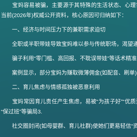
宝妈容易被骗，主要源于其特殊的生活状态、心理
当前(2026年)权威公开资料，核心原因可归纳如下：
‌一、经济与时间压力下的兼职需求迫切‌
全职或半职带娃导致宝妈难以参与传统职场，渴望通过
骗子利用“零门槛、高回报、不耽误带娃”等话术精准吸
案例显示，部分宝妈为赚取微薄佣金(如配音、刷单)投
‌二、育儿焦虑与情感孤独被恶意利用‌
宝妈常因育儿责任产生焦虑，易被“为孩子好”“优质资
“保过班”等骗局‌3.
社交圈封闭(如母婴群、育儿社群)使她们更易轻信“资深宝