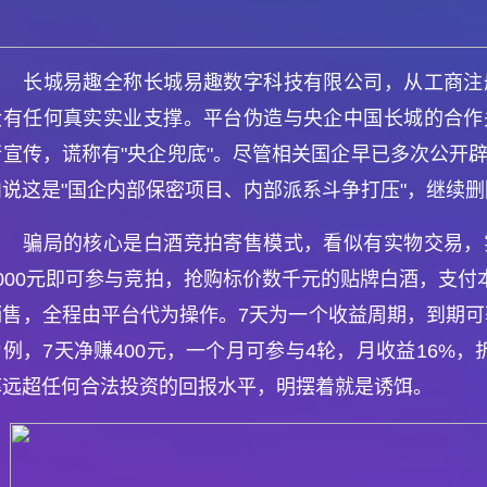
长城易趣全称长城易趣数字科技有限公司，从工商注
没有任何真实实业支撑。平台伪造与央企中国长城的合作
行宣传，谎称有"央企兜底"。尽管相关国企早已多次公开
内说这是"国企内部保密项目、内部派系斗争打压"，继续
骗局的核心是白酒竞拍寄售模式，看似有实物交易，
1000元即可参与竞拍，抢购标价数千元的贴牌白酒，支付
销售，全程由平台代为操作。7天为一个收益周期，到期可获
为例，7天净赚400元，一个月可参与4轮，月收益16%，
率远超任何合法投资的回报水平，明摆着就是诱饵。