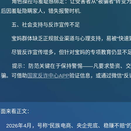
‌角色操控与羞耻感绑定‌：让受害者从“被骗者”转变为
后因羞耻隐瞒家人，错失报警时机‌.
‌五、社会支持与反诈宣传不足‌
宝妈群体缺乏正规就业渠道与心理支持，易被“快速致富
尽管反诈宣传增多，但针对宝妈的专项教育仍显不足，
‌提示‌：防范关键在于保持警惕——‌凡要求垫资、交
骗‌。可借助
国家反诈中心APP
验证信息，或通过微信“反
下面来看正文：
2026年4月，号称"民族电商、央企兜底、稳赚不赔"的长