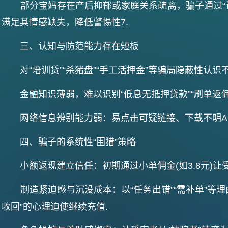
部分宝妈存在产后抑郁或家庭关系疏离，骗子通过“认可”
满足其情感缺失，降低警惕性‌7.
‌三、认知与防范能力存在短板‌
对“培训贷”“杀猪盘”“手工活押金”等骗局隐蔽性认识不足
金融知识薄弱，难以识别“低息无抵押贷款”“刷单返佣”
网络信息辨别能力弱：易点击可疑链接、下载不明APP
‌四、骗子的系统性“围猎”策略‌
‌小额返现建立信任‌：初期通过小单佣金(如3.8元)让
‌制造紧迫感与沉没成本‌：以“任务出错”“需补单”等
收回”的心理迫使继续充值‌.