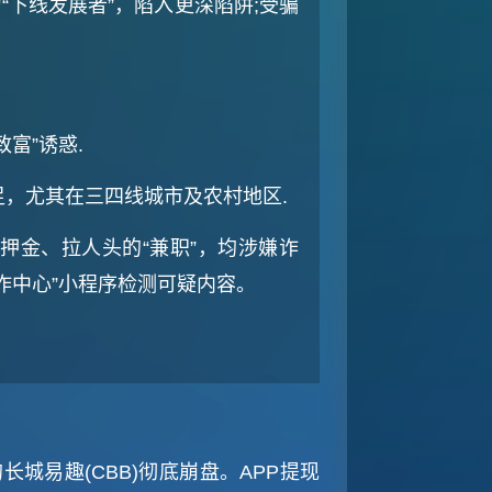
“下线发展者”，陷入更深陷阱;受骗
”诱惑‌.
尤其在三四线城市及农村地区‌.
押金、拉人头的“兼职”，均涉嫌诈
诈中心”小程序检测可疑内容‌。
城易趣(CBB)彻底崩盘。APP提现