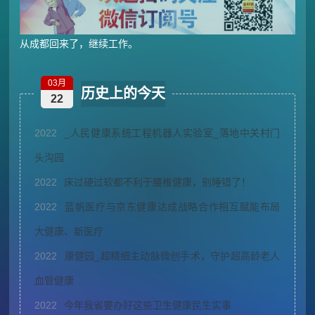
从成都回来了，继续工作。
03月
历史上的今天
22
2022
_人民健康系统工程机器人实验室_落地中关村门
头沟园
2022
床过硬过软都不利于腰椎健康，别睡错了！
2022
蓝帆医疗与京东健康达成战略合作相互赋能布局
大健康、新医疗
2022
康健园_超精细主动脉微创手术，守护超高龄老人
血管健康
2022
今年我省要办好这些卫生健康民生实事