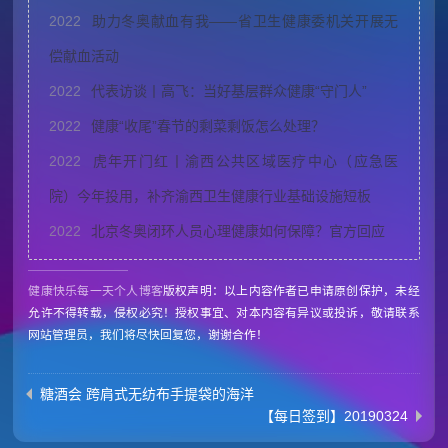
2022
助力冬奥献血有我——省卫生健康委机关开展无
偿献血活动
2022
代表访谈丨高飞：当好基层群众健康“守门人”
2022
健康“收尾”春节的剩菜剩饭怎么处理？
2022
虎年开门红丨渝西公共区域医疗中心（应急医
院）今年投用，补齐渝西卫生健康行业基础设施短板
2022
北京冬奥闭环人员心理健康如何保障？官方回应
健康快乐每一天个人博客
版权声明：以上内容作者已申请原创保护，未经
允许不得转载，侵权必究！授权事宜、对本内容有异议或投诉，敬请联系
网站管理员，我们将尽快回复您，谢谢合作！
糖酒会 跨肩式无纺布手提袋的海洋
【每日签到】20190324