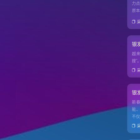
力点
原
银
越来
搜”
银
新
能
不