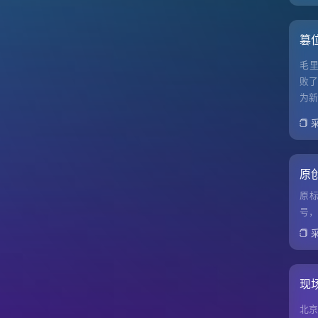
篡
毛里
败了
为新
原
原标
号，
现
北京