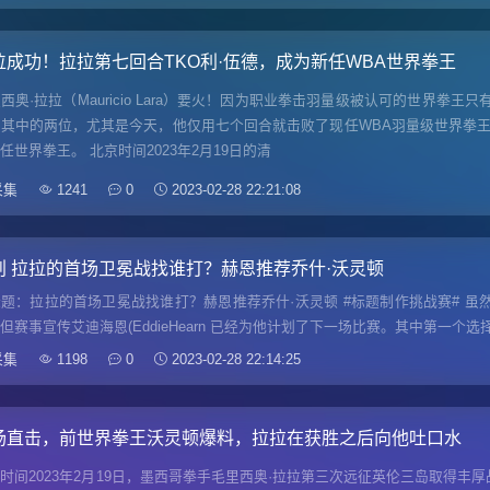
位成功！拉拉第七回合TKO利·伍德，成为新任WBA世界拳王
西奥·拉拉（Mauricio Lara）要火！因为职业拳击羽量级被认可的世界拳王
其中的两位，尤其是今天，他仅用七个回合就击败了现任WBA羽量级世界拳王利·伍
任世界拳王。 北京时间2023年2月19日的清
采集
1241
0
2023-02-28 22:21:08
创 拉拉的首场卫冕战找谁打？赫恩推荐乔什·沃灵顿
题：拉拉的首场卫冕战找谁打？赫恩推荐乔什·沃灵顿 #标题制作挑战赛# 虽然 毛里
但赛事宣传艾迪海恩(EddieHearn 已经为他计划了下一场比赛。其中第一个
采集
1198
0
2023-02-28 22:14:25
场直击，前世界拳王沃灵顿爆料，拉拉在获胜之后向他吐口水
时间2023年2月19日，墨西哥拳手毛里西奥·拉拉第三次远征英伦三岛取得丰