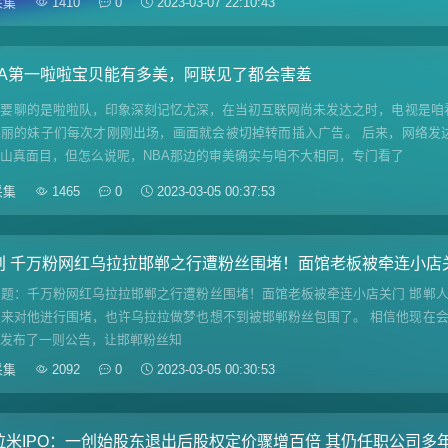
采集
1410
0
2023-03-07 22:10:43
BA第一啦啦宝贝能有多美，阿联见了都会害羞
天要聊的是啦啦队，印象深刻记忆尤深，在当初互联网尚未发达之时，电视是咱
靓丽的妹子们每次才刚刚出场，画面就会被切掉转而插入广告。 后来，网络发
山真面目，但怎么说呢，NBA那边的审美确实与咱不大相同，专门看了
采集
1465
0
2023-03-05 00:37:53
创 千万粉网红乌拉拉邯郸之行遭粉丝围堵！面馆老板被牵连小店
标题：千万粉网红乌拉拉邯郸之行遭粉丝围堵！面馆老板被牵连小店关门 邯郸
日来对他进行围堵，也许乌拉拉做梦也想不到被邯郸粉丝包围了。 相信他现在
号发布了一则公告，让邯郸粉丝知
采集
2092
0
2023-03-05 00:30:53
拉米IPO：一创始股东退出后股权定价骤增百倍 其仍任职公司多