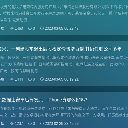
境外的化妆品电商综合服务商广州拉拉米信息科技股份有限公司(以下简称“拉
O，拉拉米拟向社会公开发行不超过2000万股，募集资金5.78亿元，投向“品牌
以及“补充流动资
采集
1460
0
2023-03-05 00:22:47
拉米：一创始股东退出后股权定价骤增百倍 其仍任职公司多年
标题：拉拉米：一创始股东退出后股权定价骤增百倍 其仍任职公司多年 面向
公司(以下简称“拉拉米” 日前披露更新招股书，拟登陆深交所主板。此次IPO
78亿元，投向“品牌孵化与
采集
1444
0
2023-03-05 00:19:21
项数据让安卓后背发凉，iPhone真那么好吗？
现在的智能手机领域来讲基本上可以分为苹果与安卓两大阵营，而在高端领域苹
与之一战。更令安卓担心的是在大环境下行的前提之下，安卓用户们竟然越来越想
采集
1237
0
2023-02-28 22:43:26