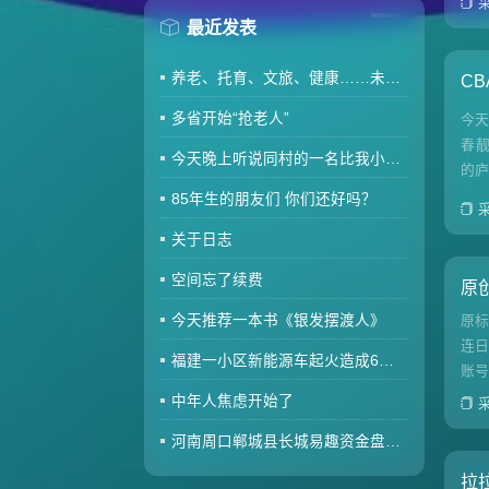
最近发表
养老、托育、文旅、健康……未来5年消费“路线图”来了
C
多省开始“抢老人”
今
春
今天晚上听说同村的一名比我小两岁的80后因肾衰竭去世了
的庐
85年生的朋友们 你们还好吗？
关于日志
空间忘了续费
原
今天推荐一本书《银发摆渡人》
原
连
福建一小区新能源车起火造成6车焚毁，损失数百万元，起火车主未购商业险无力赔偿
账
中年人焦虑开始了
河南周口郸城县长城易趣资金盘暴雷，全国涉案金额达几百亿，拉人提成10%7天4%收益骗局再现，天天反诈还上当终究是贪心作祟
拉