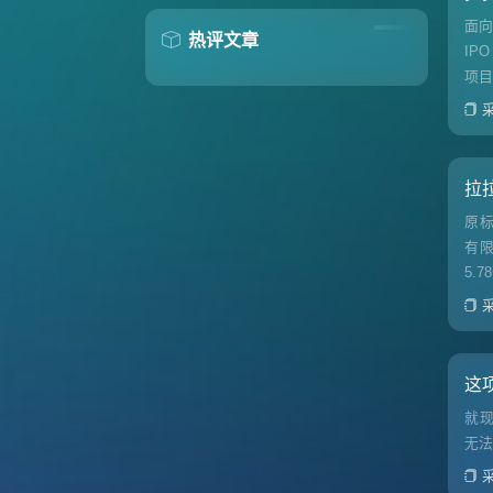
面向
热评文章
IP
项目
拉
原
有限
5.
这
就
无法