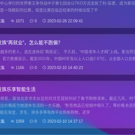
中心举行的世界拳王争夺战中于第七回合以TKO方式击败了利·伍德，成为新任
本是一场精彩的比赛，但是比赛在临近结束的时候出现了不
采集
1071
0
2023-02-28 22:09:41
发族“再就业”，怎么能不跑偏？
越多的老人，选在退休后“再就业”。 不久前，“中国老年人才网”上线。麦当
。 官方数据显示，截至2021年，中国60岁及以上人口逾2.67亿，占全国人口总数
采集
1166
0
2023-02-10 14:40:23
发族乐享智能生活
春将至，家住北京市丰台区的刘月芝提前列好了春节购物清单。最近几天，时
、比价格成为她退休生活的一大乐趣。“有些商品已经相中很久了，等价格合适
仅能在淘宝、京东、拼多多等电商平台熟练购物，还学
采集
1059
0
2023-02-10 14:37:17