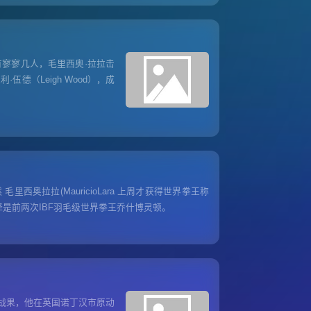
只有寥寥几人，毛里西奥·拉拉击
德（Leigh Wood），成
西奥拉拉(MauricioLara 上周才获得世界拳王称
选择是前两次IBF羽毛级世界拳王乔什博灵顿。
厚战果，他在英国诺丁汉市原动