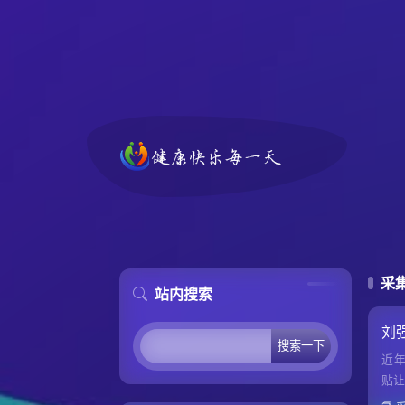
采
站内搜索
刘
近
贴